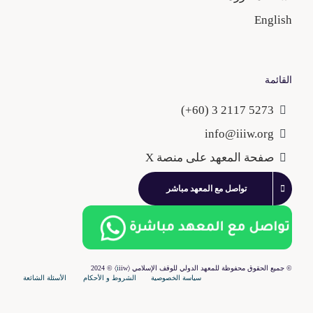
English
القائمة
5273 2117 3 (60+)
info@iiiw.org
صفحة المعهد على منصة X
تواصل مع المعهد مباشر
© جميع الحقوق محفوظة للمعهد اﻟﺪوﻟﻲ ﻟﻠﻮﻗﻒ اﻹﺳﻼﻣﻲ
〈
iiw〉
i
© 2024
سياسة الخصوصية
الشروط و اﻷحكام
اﻷسئلة الشائعة