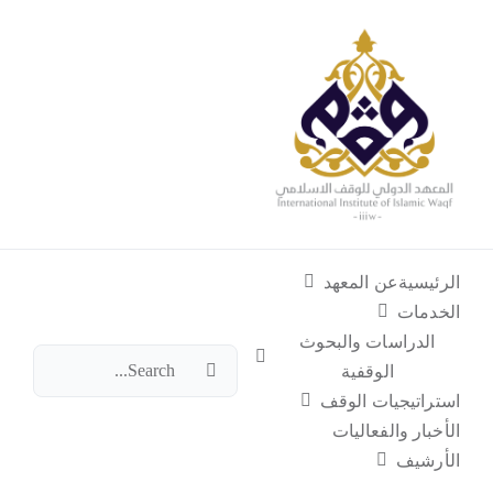
Ski
t
conten
Toggle
gation
الرئيسية
الرئيسية
عن المعهد
عن المعهد
الخدمات
الدراسات والبحوث
البحث
الوقفية
الخدمات
عن:
استراتيجيات الوقف
الأخبار والفعاليات
الأرشيف
الدراسات والبحوث الوقفية