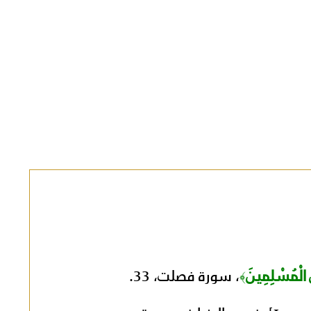
 الْمُسْلِمِينَ
﴾
، سورة فصلت، 33.