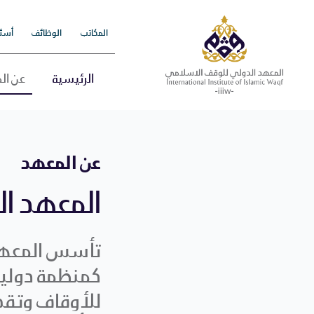
Ski
t
المكاتب
الوظائف
أسئل
conten
الرئيسية
عن ال
عن المعهد
المعهد ا
ﻛﻤﻨﻈﻤﺔ دوﻟﻴﺔ
ﻟﻸوﻗﺎف وﺗﻘﺪﻳ