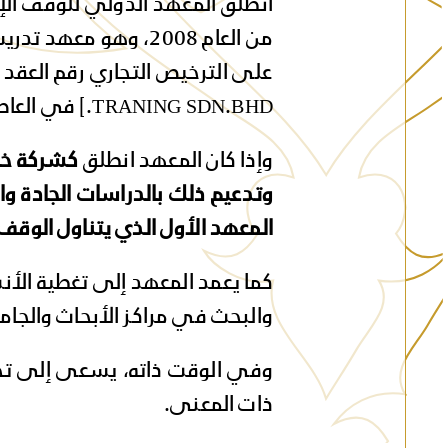
انطلق المعهد الدولي للوقف ال
من العام 2008، وهو معهد تدريب و
TRANING SDN.BHD.] في العاصمة كوالالمبور، ماليزيا، ثم اعيد تسجيله في المركز المالي كشركة وقفية.
وإذا كان المعهد انطلق
كشركة خا
وتدعيم ذلك بالدراسات الجادة و
المعهد الأول الذي يتناول الوق
كما يعمد المعهد إلى تغطية الأن
والبحث في مراكز الأبحاث والجامع
وفي الوقت ذاته، يسعى إلى تحصي
ذات المعنى.