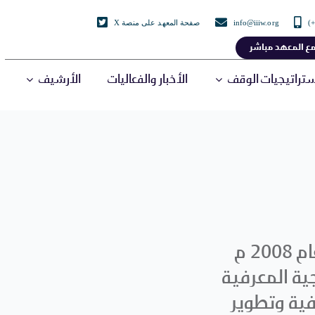
info@iiiw.org
صفحة المعهد على منصة X
ع المعهد مباشر
تراتيجيات الوقف
الأخبار والفعاليات
الأرشيف
ﺗﺄﺳﺲ اﻟﻤﻌﻬﺪ اﻟﺪوﻟﻲ ﻟﻠﻮﻗﻒ اﻹﺳﻼﻣﻲ ﻓﻲ ﻣﺎﻟﻴﺰﻳﺎ ﻋﺎم 2008 م
ﺔ اﻟﻤﻌﺮﻓﻴﺔ
ﻴﺔ وﺗﻄﻮﻳﺮ