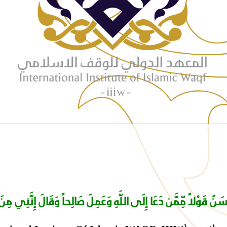
سَنُ قَوْلاً مِّمَّن دَعَا إِلَى اللَّهِ وَعَمِلَ صَالِحاً وَقَالَ
إِنَّنِي
مِنَ