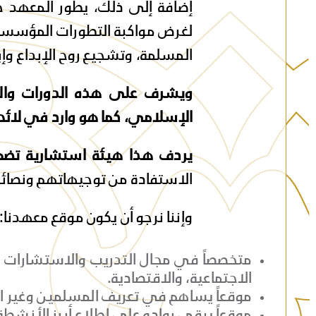
إضافة إلى ذلك، يطور المعهد خط
لغرض مواكبة التطورات المؤسسية
المسلمة، وتشجيع روح الإبداع وإ
ويشرف على هذه الدورات والاس
الإسلامي، كما هو وارد في لائحتن
يردف هذا هيئة استشارية تض
الاستفادة من توجيهاتهم ونصائ
وإننا نرجو أن يكون موقع معهدنا:
متخصصاً في مجال التدريب والاستشارات ال
الاجتماعية، والاقتصادية.
موقعاً يساهم في تعريف المسلمين وغير ا
موقعاً يبقي رواده على اطلاع أبرز الأنشطة