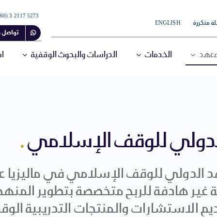
5273 2117 3 (60+)
ة متكررة
ENGLISH
تواصل م
معهد
الخدمات
الدراسات والبحوث الوقفية
اس
لدولي للوقف الإسلامي
.
 ﻏﻴﺮ هادفة ﻟﻠﺮﺑﺢ ﻣﺘﺨﺼﺼﺔ ﺑﺘﻄﻮﻳﺮ اﻟﻤﻨﻬﺠﻴ
ﻢ اﻻﺳﺘﺸﺎرات واﻟﻤﻨﺘﺠﺎت اﻟﺘﺪرﻳﺒﻴﺔ اﻟﻮﻗﻔ