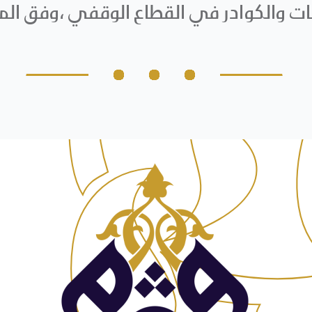
ﻧﺎت واﻟﻜﻮادر ﻓﻲ اﻟﻘﻄﺎع اﻟﻮﻗﻔﻲ ،وﻓﻖ اﻟ