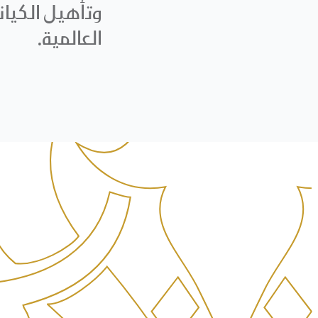
وﺗأهيل اﻟﻜﻴﺎ
اﻟﻌﺎﻟﻤﻴﺔ.