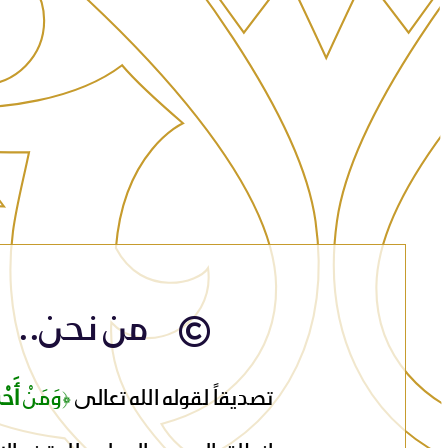
من نحن..
تصديقاً لقوله الله تعالى
﴿وَمَنْ
أَحْ