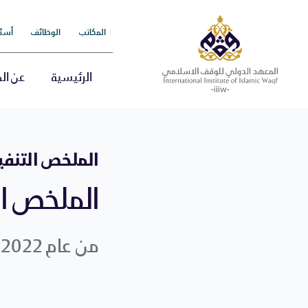
Ski
t
المكاتب
الوظائف
أسئل
conten
الرئيسية
عن ال
الملخص التنفيذي ل
الملخص ال
من عام 2022 حتى 2023 l