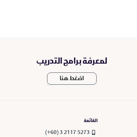
لمعرفة برامج التدريب
اضغط هنا
القائمة
5273 2117 3 (60+)