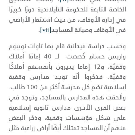
الخاصة التابعة للحكومة التايلاندية دورًا كبيرًا
في إدارة الأوقاف، من حيث استثمار الأراضي
في الأوقاف وصيانة المساجد
[vii]
.
وحسب دراسة ميدانية قام بها تاوات نويبوم
واريس حسام خُصصت لــ 40 إمامًا أملاك
وقفيّة، و12 إماما يديرون بأنفسهم أملاكًا
وقفيّة، فذكروا أنّه توجد مدارس وقفية
إسلامية تضم كل مدرسة أكثر من 100 طالب،
وألحقت هذه المدارس بالمساجد، وتوجد في
بعض القرى الأخرى مدارس ثانوية إسلامية
على شكل مؤسسات وقفية، وذكر البعض
منهم أن المساجد تمتلك أيضًا أراض زراعية مثل