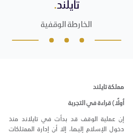
تايلند
.
عن المعهد
صفحة المعهد على منصة X
English
الخارطة الوقفية
تواصل مع المعهد مباشر
الخدمات
الدراسات والبحوث الوقفية
استراتيجيات الوقف
مملكة تايلند
الأخبار والفعاليات
أولًا) قراءة في التجربة
الأرشيف
إن عملية الوقف قد بدأت في تايلاند منذ
دخول الإسلام إليها، إلا أن إدارة الممتلكات