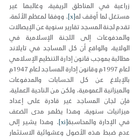
زراعية في المناطق الريفية، وغالبها غير
مستغل لما أوقف له
[x]
. ووفقا لمعظم الأئمة،
تقدم لجنة المسجد تقارير سنوية عن الإيصالات
والمدفوعات إلى اللجنة الإسلامية في
الولاية، والواقع أن كل المساجد في تايلاند
مطالبة بموجب قانون إدارة التنظيم الإسلامي
لعام 1997م وقانون إدارة المساجد لعام 1947م
بالإبلاغ عن كل الحسابات والمدفوعات
والميزانية العمومية، ولكن من الناحية العملية،
فإن لجان المساجد غير قادرة على إعداد
ميزانيات سنوية، وهذا يظهر مدى الضعف
في الإدارة والمحاسبة
[xi]
. وهذا يشير إلى
عدم ضبط هذه الأصول وعشوائية الاستثمار