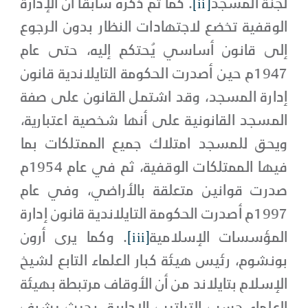
لجنة المسجد
[ii]
. كما تم ذكره سابقًا أن الإدارة
الوقفية تخضع لاجتهادات النظار بدون الرجوع
إلى قانون أساسي يُحتكم إليه، حتى عام
1947م حين أصدرت الحكومة التايلاندية قانون
إدارة المسجد، وقد اشتمل القانون على صفة
المسجد القانونية على أنها شخصية اعتبارية،
ويحق للمسجد امتلاك جميع الممتلكات بما
فيها الممتلكات الوقفية، ثم في عام 1954م
صدرت قوانين متعلقة بالأراضي، وفي عام
1997م أصدرت الحكومة التايلاندية قانون إدارة
المؤسسات الإسلامية
[iii]
. وكما يرى أرون
بونشوم، رئيس هيئة كبار العلماء التابع لشيخ
الإسلام بتايلاند من أن الأوقاف مرتبطة بهيئة