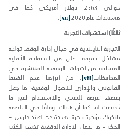
حوالي 2563 دولار أمريكي كما في
مستندات عام 2020
[xii]
.
ثالثًا) استشراف التجربة
التجربة التايلندية في مجال إدارة الوقف تواجه
مشاكل حقيقة تقلل من استفادة الأقلية
المسلمة من أصولها الوقفية المنتشرة في
المحافظات
[xiii]
، من أبرزها عدم الضبط
القانوني والإداري للأصول الوقفية، ما جعل
بعضها عرضة للتعدي والاستخدام لغير ما
خُصصت له، كما أن هناك أوقافًا في العاصمة
بانكوك مؤجرة بأجرة زهيدة جدا لعقد طويل، –
الحكر – ما يجعل الإدارة الوقفية تخسر الكثير