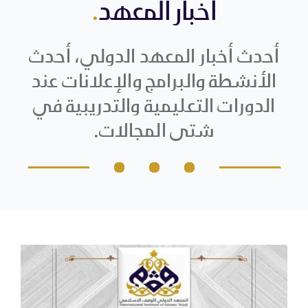
أخبار المعهد
.
عن المعهد
صفحة المعهد على منصة X
English
أحدث أخبار المعهد الدولي، أحدث
تواصل مع المعهد مباشر
الخدمات
الأنشطة والبرامج والإعلانات عند
الدورات التعليمية والتدريبية في
الدراسات والبحوث الوقفية
شتى المجالات.
استراتيجيات الوقف
الأخبار والفعاليات
الأرشيف